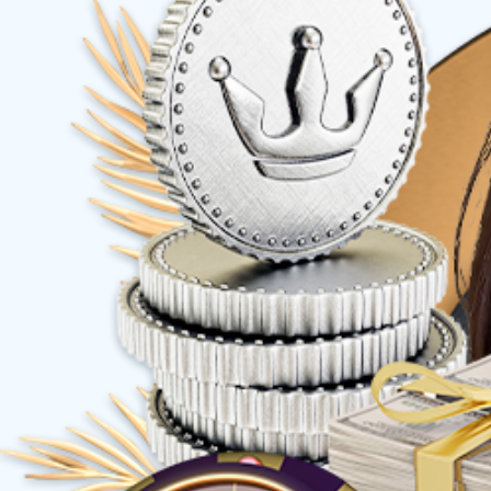
多语言，多区域
支持多语种界面与主流货币结算方式，开云体
洲、中东等重点市场，具备全球运营与本地适
我们不仅是体育赛事数据平台，更是一