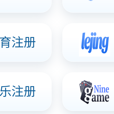
多维安全防御模型
层面构建立体式防御体系，涵盖数据传输、账户操作与隐私保护
安全、稳定的使用体验。
数据加密层
SSL加密
隔离存储
所有用户数据经开云体育安全处理，并在服务器
内部分层存储隔离。