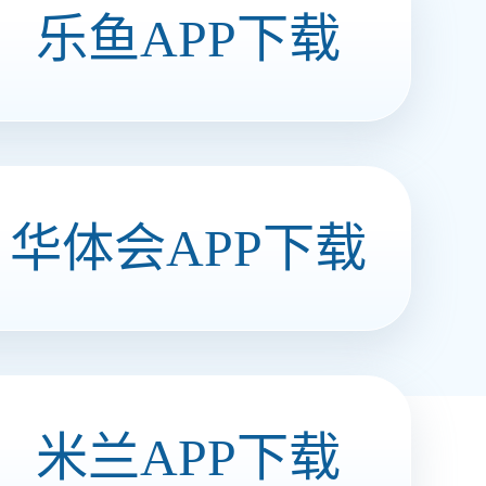
互动内容
提供多种媒体形式如图文、短视频、集锦回顾，
提升开云体育 的平台使用粘性与用户参与感。