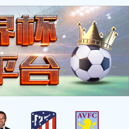
App
公司
体育
注册入口
简介
焦点
云体育
赛事实时同步
PP
为您带来高速、高清、稳定的观赛
端访问