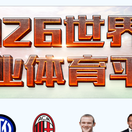
全天更新 ·
开
无论您身在何处，
开云体育A
体验。
下载客户端
网页