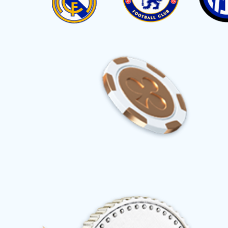
开
开云体育 专注于构建
息与多终端互动
技术驱动，性能优先
平台采用自研系统架构，持续优化加载速度与
全球 CDN 加速节点，实现不同地区高速访
面提升用户操作流畅度。