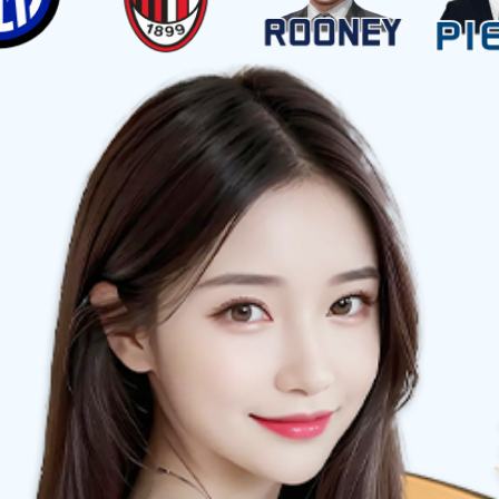
云体育 · 值得信赖的体育数据
一个以赛事内容、数据服务与智能分析为核心的数字生态平台，聚
体验。平台以稳定技术架构和合规体系赢得市场认可，深受开云
以信任构建口碑
数据传输流程，通过部署
所有服务均基于合规化机
问与高并发下的稳定运行，全
致力于构建高可信度生态
牌形象。