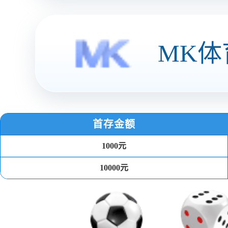
2023年12月20日 · App v5.4.0
世界杯期间数据展示全面提速
升级数据缓存方案，应对多场赛事同时加载时
对球员动态与进球动画进行了流畅度优化，适
新增“精彩回看”模块，重点赛事集锦支持一键
2023年11月2日 · App v5.3.6
电竞赛事专属页上线，强化交互体验
增设“战队动态”区块，涵盖近期赛程与战力变
适配旧机型夜间模式，解决字体样式兼容问题