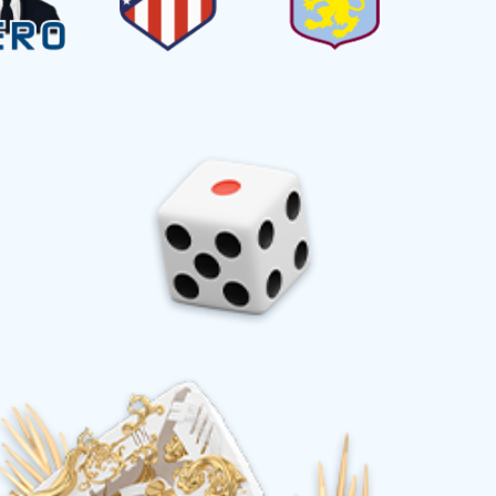
平台
焦全球体育用户的实时信
体育用户喜爱。
制运营，平台数据透明、交易流程规范，长期
系统，持续服务全球数百万用户，树立良好品